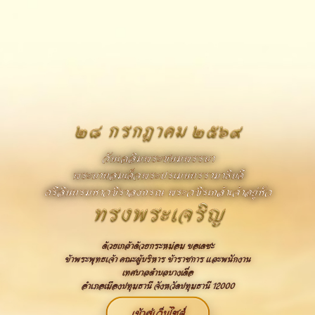
๒๘ กรกฎาคม ๒๕๖๙
วันเฉลิมพระชนมพรรษา
พระบาทสมเด็จพระปรเมนทรรามาธิบดี
ศรีสินทรมหาวชิราลงกรณ พระวชิรเกล้าเจ้าอยู่หัว
ทรงพระเจริญ
ด้วยเกล้าด้วยกระหม่อม ขอเดชะ
ข้าพระพุทธเจ้า คณะผู้บริหาร ข้าราชการ และพนักงาน
เทศบาลตำบลบางเดื่อ
อำเภอเมืองปทุมธานี จังหวัดปทุมธานี 12000
เข้าสู่เว็บไซต์