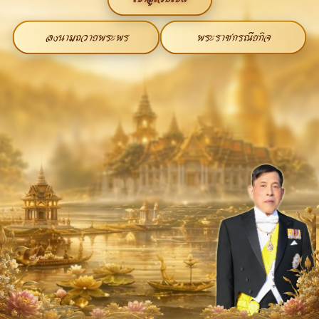
ลงนามถวายพระพร
พระราชกรณียกิจ