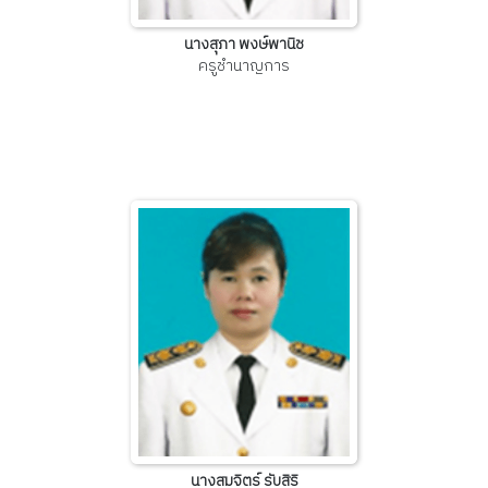
นางสุภา พงษ์พานิช
ครูชำนาญการ
นางสมจิตร์ รับสิริ