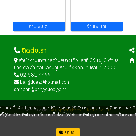
อ่านเพิ่มเติม
อ่านเพิ่มเติม
ติดต่อเรา
ด
สำนักงานเทศบาลตำบลบางเดื่อ เลขที่ 39 หมู่ 3 ตำบล
บางเดื่อ อำเภอเมืองปทุมธานี จังหวัดปทุมธานี 12000
02-581-4499
bangduea@hotmail.com
,
saraban@bangduea.go.th
ใช้งานคุกกี้ เพื่อประมวลผลและปรับปรุงการให้บริการ ท่านสามารถศึกษารายละเอีย
Admin Login |
© Coppyright by Sukplus Co.,Ltd
กี้ (Cookies Policy)
,
นโยบายเว็บไซต์ (Website Policy)
และ
นโยบายคุ้มครองข้
ยอมรับ