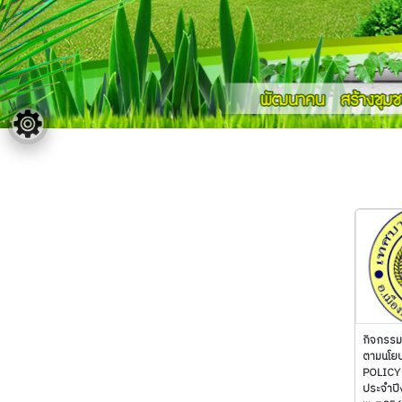
กิจกรร
ตามนโย
POLICY 
ประจำป