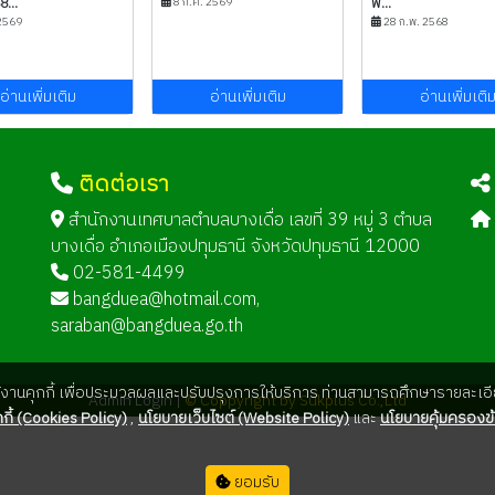
...
8 ก.ค. 2569
พ...
2569
28 ก.พ. 2568
อ่านเพิ่มเติม
อ่านเพิ่มเติม
อ่านเพิ่มเติ
ติดต่อเรา
ด
สำนักงานเทศบาลตำบลบางเดื่อ เลขที่ 39 หมู่ 3 ตำบล
บางเดื่อ อำเภอเมืองปทุมธานี จังหวัดปทุมธานี 12000
02-581-4499
bangduea@hotmail.com
,
saraban@bangduea.go.th
ใช้งานคุกกี้ เพื่อประมวลผลและปรับปรุงการให้บริการ ท่านสามารถศึกษารายละเอีย
Admin Login |
© Coppyright by Sukplus Co.,Ltd
กี้ (Cookies Policy)
,
นโยบายเว็บไซต์ (Website Policy)
และ
นโยบายคุ้มครองข้
ยอมรับ