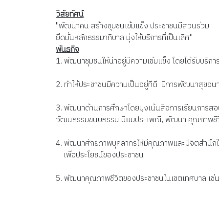
วิสัยทัศน์
"พัฒนาคน สร้างชุมชนเข้มแข็ง ประชาชนมีส่วนร่วม
ยึดมั่นหลักธรรมาภิบาล มุ่งให้บริการที่เป็นเลิศ"
พันธกิจ
1. พัฒนาชุมชนให้น่าอยู่มีความเข้มแข็ง โดยได้รับบริก
2. ทำให้ประชาชนมีความเป็นอยู่ทีดี มีการพัฒนาสุขอนา
3.
พัฒนาด้านการศึกษาโดยมุ่งเน้นสื่อการเรียนการสอนที
วัฒนธรรมขนบธรรมเนียม
ประเพณี
,
พัฒนา คุณภาพชีว
4. พั
ฒนาศักยภาพบุคลากรให้มีคุณภาพและมีจิตสำนึกใน
เพื่อประโยชน์ของประชาชน
5. พัฒนาคุณภาพชีวิตของประชาชนในเขตเทศบาล เช่น 